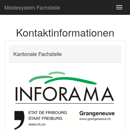
Meldesystem Fachstelle
Toggl
navig
Kontaktinformationen
Kantonale Fachstelle